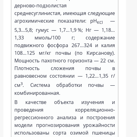
дерново-подзолистая
среднесуглинистая, имеющая следующие
агрохимические показатели: рН
—
КСl
5,3…5,8; гумус — 1,7…1,9 %; Нг — 1,18…
1,33 ммоль/100 г; содержание
подвижного фосфора 267…324 и калия
108…125 мг/кг почвы (по Кирсанову).
Мощность пахотного горизонта — 22 см.
Плотность сложения почвы в
равновесном состоянии — 1,22…1,35 г/
3
см
. Система обработки почвы —
комбинированная.
В качестве объекта изучения и
проведения корреляционно-
регрессионного анализа и построения
модели прогнозирования урожайности
использованы сорта озимой пшеницы