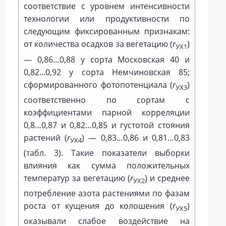
соответствие с уровнем интенсивности
технологии или продуктивности по
следующим фиксированным признакам:
от количества осадков за вегетацию (
r
)
УХ1
— 0,86…0,88 у сорта Московская 40 и
0,82...0,92 у сорта Немчиновская 85;
сформированного фотопотенциала (
r
)
УХ3
соответственно по сортам с
коэффициентами парной корреляции
0,8…0,87 и 0,82…0,85 и густотой стояния
растений (
r
) — 0,83…0,86 и 0,81…0,83
УХ4
(табл. 3). Такие показатели выборки
влияния как сумма положительных
температур за вегетацию (
r
) и среднее
УХ2
потребление азота растениями по фазам
роста от кущения до колошения (
r
)
УХ5
оказывали слабое воздействие на