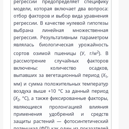
регрессии предопределяет специфику
модели, которая включает два вопроса:
отбор факторов и выбор вида уравнения
регрессии. В качестве нулевой гипотезы
выбрана линейная множественная
регрессия. Результативным параметром
являлась биологическая урожайность
2
сортов озимой пшеницы (У, г/м
). В
рассмотрение случайных факторов
включены: количество осадков,
выпавших за вегетационный период (
Х
,
1
мм) и сумма положительных температур
воздуха выше +10 °C за данный период
(
Х
, °C), а также фиксированные факторы,
2
являющиеся пролонгацией влияния
применения удобрений и средств
защиты растений — фотосинтетический
потенциал (ФП) как один из показателей