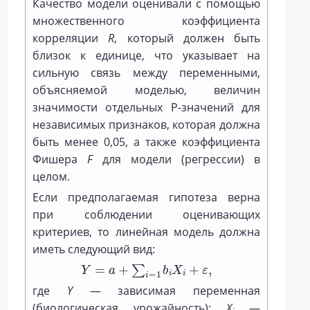
Качество модели оценивали с помощью
множественного коэффициента
корреляции
R
, который должен быть
близок к единице, что указывает на
сильную связь между переменными,
объясняемой моделью, величин
значимости отдельных Р-значений для
независимых признаков, которая должна
быть менее 0,05, а также коэффициента
Фишера
F
для модели (регрессии) в
целом.
Если предполагаемая гипотеза верна
при соблюдении оценивающих
критериев, то линейная модель должна
иметь следующий вид:
Y
=
a
+
∑
i
=
1
b
i
X
i
+
ε
,
где
Y
— зависимая переменная
(биологическая урожайность);
Х
—