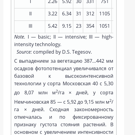
I
2.26
5.92
30
331
751
25
2.36
II
3.22
6.34
31
312
1105
26
2.47
III
5.42
9.15
23
354
1051
29
2.73
Note.
I — basic; II — intensive; III — high-
intensity technology
.
Source:
compiled by D.S. Tegesov.
С выпадением за вегетацию 387…442 мм
осадков фотопотенциал увеличивался от
базовой к высокоинтенсивной
технологии у сорта Московская 40 с 5,30
2
до 8,07 млн м
/га × дней, у сорта
2
Немчиновская 85 — с 5,92 до 9,15 млн м
/
га × дней. Сходная закономерность
отмечалась и по фиксированному
признаку густота стояния растений. В
основном с увеличением интенсивности