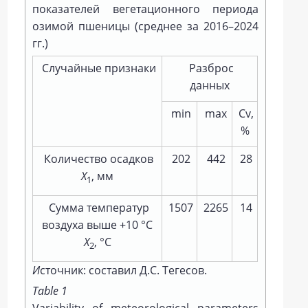
показателей вегетационного периода
озимой пшеницы (среднее за 2016–2024
гг.)
Случайные признаки
Разброс
данных
min
max
Cv,
%
Количество осадков
202
442
28
Х
, мм
1
Сумма температур
1507
2265
14
воздуха выше +10 °C
Х
, °C
2
И
сточник: составил Д.С. Тегесов.
Table 1