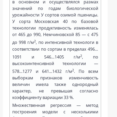
в основном и осуществлялся размах
значений по годам биологической
урожайности У сортов озимой пшеницы.
У сорта Московская 40 по базовой
технологии продуктивность изменялась
от 465 до 990, Немчиновской 85 — с 475
2
до 998 г/м
, по интенсивной технологи в
соответствии по сортам в пределах 496…
2
1091 и 546…1405 г/м
, по
высокоинтенсивной технологии —
2
578...1277 и 641...1432 г/м
. По всем
выборкам признаков изменчивость
величин имела также однородный
характер, не превышая согласно
коэффициенту вариации 33 %.
Множественная регрессия — метод
построения модели с несколькими