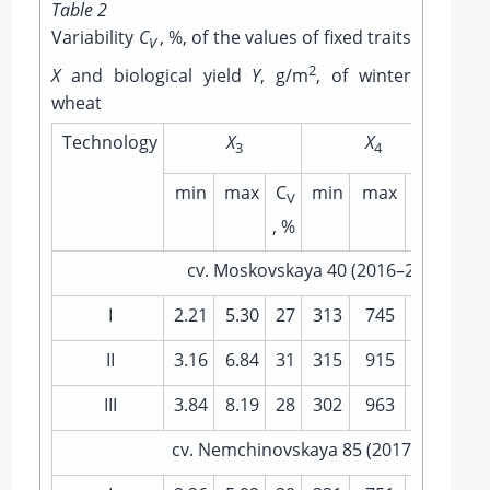
Table 2
Variability
С
, %, of the values of fixed traits
V
2
X
and biological yield
Y
, g/m
, of winter
wheat
Technology
Х
Х
3
4
min
max
С
min
max
С
min
V
V
, %
, %
cv. Moskovskaya 40 (2016–2024, 9 yea
I
2.21
5.30
27
313
745
25
2.37
II
3.16
6.84
31
315
915
30
2.56
III
3.84
8.19
28
302
963
26
2.75
cv. Nemchinovskaya 85 (2017–2024, 8 y