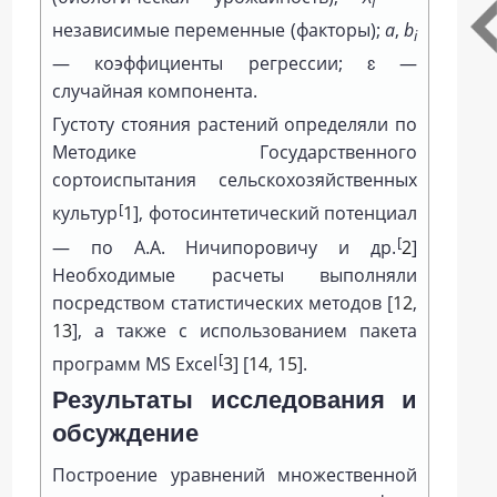
i
независимые переменные (факторы);
a
,
b
i
— коэффициенты регрессии; ɛ —
случайная компонента.
Густоту стояния растений определяли по
Методике Государственного
сортоиспытания сельскохозяйственных
[
культур
1
], фотосинтетический потенциал
[
— по А.А. Ничипоровичу и др.
2
]
Необходимые расчеты выполняли
посредством статистических методов [
12
,
13
], а также с использованием пакета
[
программ MS Excel
3
] [
14
,
15
].
Результаты исследования и
обсуждение
Построение уравнений множественной