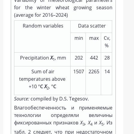
Variability of meteorological parameters
for the winter wheat growing season
(average for 2016–2024)
Random variables
Data scatter
min
max
Cv,
%
Precipitation
Х
, mm
202
442
28
1
Sum of air
1507
2265
14
temperatures above
+10 °
C
Х
, °
C
2
Source:
compiled by D.S. Tegesov.
Влагообеспеченность и применяемые
технологии определяли величины
фиксированных признаков
Х
,
Х
и
Х
. Из
3
4
5
табл. 2 следует, что при недостаточном