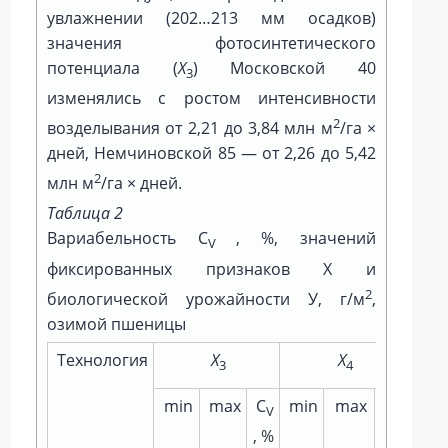
увлажнении (202…213 мм осадков)
значения фотосинтетического
потенциала (
Х
) Московской 40
3
изменялись с ростом интенсивности
2
возделывания от 2,21 до 3,84 млн м
/га ×
дней, Немчиновской 85 — от 2,26 до 5,42
2
млн м
/га × дней.
Таблица 2
Вариабельность С
, %, значений
V
фиксированных признаков Х и
2
биологической урожайности У, г/м
,
озимой пшеницы
Технология
Х
Х
3
4
min
max
С
min
max
С
min
V
V
, %
, %