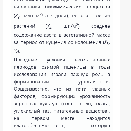
нарастания биохимических процессов
2
(
Х
, млн м
/га ∙ дней), густота стояния
3
2
растений (
Х
, шт./м
), среднее
4
содержание азота в вегетативной массе
за период от кущения до колошения (
Х
,
5
%).
Погодные условия вегетационных
периодов озимой пшеницы в годы
исследований играли важную роль в
формировании урожайности.
Общеизвестно, что из пяти главных
факторов, формирующих урожайность
зерновых культур (свет, тепло, влага,
углекислый газ, питательные вещества),
на первом месте находится
влагообеспеченность, которую