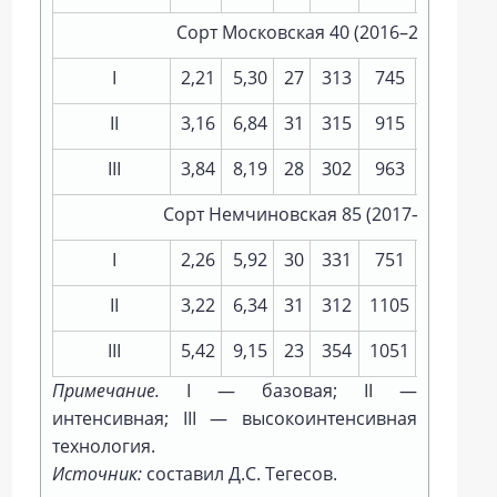
Сорт Московская 40 (2016–2024 гг., 9
I
2,21
5,30
27
313
745
25
2,3
II
3,16
6,84
31
315
915
30
2,5
III
3,84
8,19
28
302
963
26
2,7
Сорт Немчиновская 85 (2017–2024 гг., 
I
2,26
5,92
30
331
751
25
2,3
II
3,22
6,34
31
312
1105
26
2,4
III
5,42
9,15
23
354
1051
29
2,7
Примечание.
I — базовая; II —
интенсивная; III — высокоинтенсивная
технология.
Источник:
составил Д.С. Тегесов.