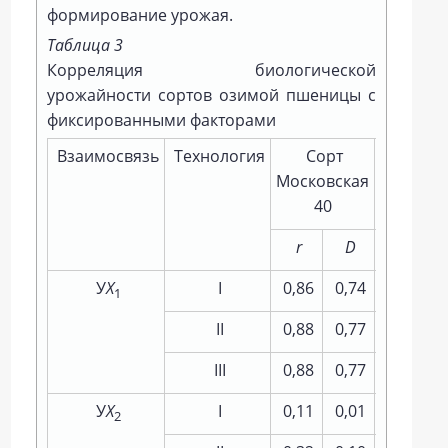
формирование урожая.
Таблица 3
Корреляция биологической
урожайности сортов озимой пшеницы с
фиксированными факторами
Взаимосвязь
Технология
Сорт
Со
Московская
Немчино
40
85
r
D
r
У
Х
I
0,86
0,74
0,82
1
II
0,88
0,77
0,92
III
0,88
0,77
0,90
У
Х
I
0,11
0,01
0,32
2