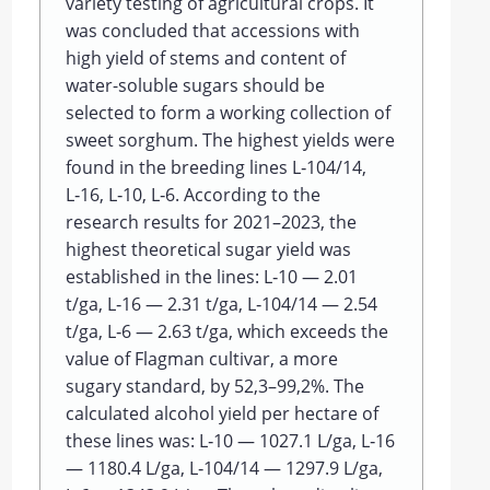
variety testing of agricultural crops. It
was concluded that accessions with
high yield of stems and content of
water-soluble sugars should be
selected to form a working collection of
sweet sorghum. The highest yields were
found in the breeding lines L‑104/14,
L‑16, L‑10, L‑6. According to the
research results for 2021–2023, the
highest theoretical sugar yield was
established in the lines: L‑10 — 2.01
t/ga, L‑16 — 2.31 t/ga, L‑104/14 — 2.54
t/ga, L‑6 — 2.63 t/ga, which exceeds the
value of Flagman cultivar, a more
sugary standard, by 52,3–99,2%. The
calculated alcohol yield per hectare of
these lines was: L‑10 — 1027.1 L/ga, L‑16
— 1180.4 L/ga, L‑104/14 — 1297.9 L/ga,