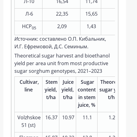
Л‑10
16,54
11,74
17,1
Л‑6
22,35
15,65
16,8
НСР
2,09
1,43
1,33
05
И
сточник: составлено О.П. Кибальник,
И.Г. Ефремовой, Д.С. Семиным.
Theoretical sugar harvest and bioethanol
yield per area unit from most productive
sugar sorghum genotypes, 2021–2023
Cultivar,
Stem
Juice
Sugar
Theoretical
Ca
line
yield,
yield,
content
sugar yield,
a
t/ha
t/ha
in stem
t/ha
yie
juice, %
Volzhskoe
16.37
10.97
11.1
1.22
51 (st)