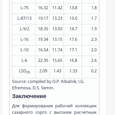
L‑75
16.32
11.42
13.8
1.88
L‑87/13
19.17
13.23
13.0
1.72
L‑9/2
18.35
13.03
14.7
1.92
L‑16
19.34
13.15
17.6
2.31
L‑10
16.54
11.74
17.1
2.01
L‑6
22.35
15.65
16.8
2.63
LSD
2.09
1.43
1.33
0.21
05
Source: compiled by O.P. Kibalnik, I.G.
Efremova, D.S. Semin.
Заключение
Для формирования рабочей коллекции
сахарного сорго с высоким расчетным