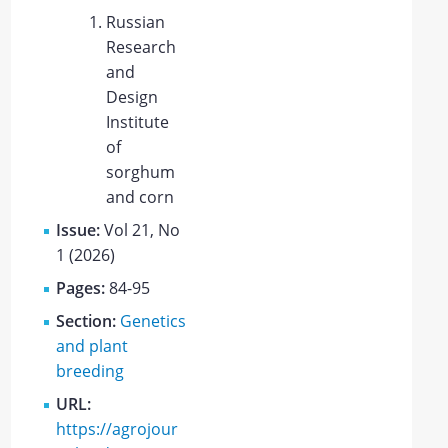
Russian
Rеsearch
and
Design
Institutе
of
sоrghum
and cоrn
Issue:
Vol 21, No
1 (2026)
Pages:
84-95
Section:
Genetics
and plant
breeding
URL:
https://agrojour