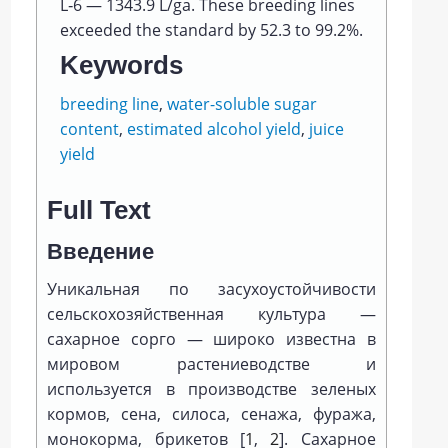
L‑6 — 1343.9 L/ga. These breeding lines
exceeded the standard by 52.3 to 99.2%.
Keywords
breeding line
,
water-soluble sugar
content
,
estimated alcohol yield
,
juice
yield
Full Text
Введение
Уникальная по засухоустойчивости
сельскохозяйственная культура —
сахарное сорго — широко известна в
мировом растениеводстве и
используется в производстве зеленых
кормов, сена, силоса, сенажа, фуража,
монокорма, брикетов [
1
,
2
]. Сахарное