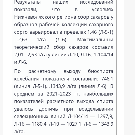
Результаты наших исследований
показали, что в условиях
Нижневолжского региона сбор сахаров у
образцов рабочей коллекции сахарного
сорго варьировал в пределах 1,46 (Л‑5-1)
…2,63 т/га (Л‑6). Максимальный
теоретический сбор сахаров составил
2,01…2,63 т/га у линий Л‑10, Л‑16, Л‑104/14
и Л‑6.
По расчетному выходу биоспирта
колебания показателя составили: 746,1
(линия Л‑5-1)…1343,9 л/га (линия Л‑6). В
среднем за 2021–2023 гг. наибольших
показателей расчетного выхода спирта
удалось достичь при возделывании
селекционных линий Л‑104/14 — 1297,9,
Л‑16 — 1180,4, Л‑10 — 1027,1, Л‑6 — 1343,9
л/га.