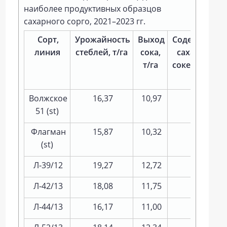
наиболее продуктивных образцов
сахарного сорго, 2021–2023 гг.
Сорт,
Урожайность
Выход
Содержание
линия
стеблей, т/га
сока,
сахаров в
т/га
соке стебля,
%
Волжское
16,37
10,97
11,1
51 (st)
Флагман
15,87
10,32
12,8
(st)
Л‑39/12
19,27
12,72
14,0
Л‑42/13
18,08
11,75
15,4
Л‑44/13
16,17
11,00
15,7