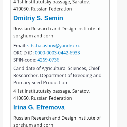
4 1st Institututsky passage, Saratov,
410050, Russian Federation
Dmitriy S. Semin
Russian Rеsearch and Design Institutе of
sоrghum and cоrn
Email:
sds-balashov@yandex.ru
ORCID iD:
0000-0003-0442-6933
SPIN-code:
4269-0736
Сandidate of Agricultural Sciences, Chief
Researcher, Department of Breeding and
Primary Seed Production
4 1st Institututsky passage, Saratov,
410050, Russian Federation
Irina G. Efremova
Russian Rеsearch and Design Institutе of
sоrghum and cоrn