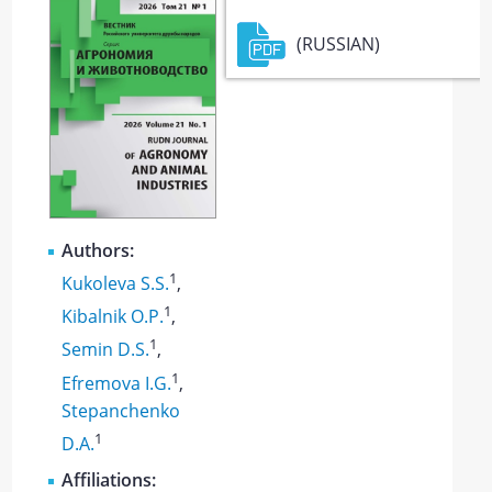
(RUSSIAN)
Authors:
1
Kukoleva S.S.
,
1
Kibalnik O.P.
,
1
Semin D.S.
,
1
Efremova I.G.
,
Stepanchenko
1
D.A.
Affiliations: