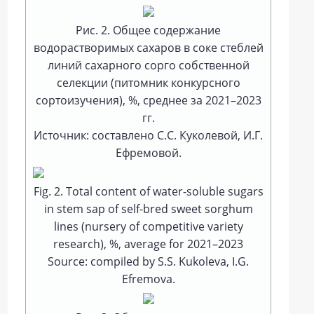
Рис. 2. Общее содержание
водорастворимых сахаров в соке стеблей
линий сахарного сорго собственной
селекции (питомник конкурсного
сортоизучения), %, среднее за 2021–2023
гг.
Источник: составлено С.С. Куколевой, И.Г.
Ефремовой.
Fig. 2. Total cоntent of watеr-sоluble sugars
in stem sap of self-bred sweet sorghum
lines (nursery of competitive variety
research), %, average for 2021–2023
Source: compiled by S.S. Kukoleva, I.G.
Efremova.