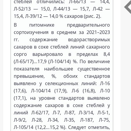
стеблей отличились: Л‑66/13 — 14,4,
Л‑52/13 — 15,0, Л‑44/13 — 15,7, Л‑42 —
15,4, Л‑39/12 — 14,0 % сахаров (рис. 2).
В питомнике предварительного
сортоизучения в среднем за 2021–2023
гг. содержание водорастворимых
сахаров в соке стеблей линий сахарного
сорго варьировало в пределах 8,4
(Л‑65/17)…17,9 (Л‑104/14) %. По величине
показателя наибольшее существенное
превышение, %, обоих стандартов
выявлено у селекционных линий: Л‑16
(17,6), Л‑104/14 (17,9), Л‑6 (16,8), Л‑10
(17,1), на уровне стандартов выявлено
содержание сахаров в соке стеблей у
линий Л‑62/17, Л‑7, Л‑87, Л‑3/14, Л‑5-1,
Л‑9/2, Л‑28, Л‑34, Л‑35, Л‑187, Л‑75,
Л‑105/14 (12,2…15,2 %). Следует отметить,