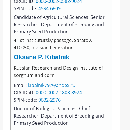
ORCID iD:
0000-0002-0582-9024
SPIN-code:
4594-6809
Сandidate of Agriculturаl Sciеnces, Senior
Researcher, Department of Breeding and
Primary Seed Production
4 1st Institututsky passage, Saratov,
410050, Russian Federation
Oksana P. Kibalnik
Russian Rеsearch and Design Institutе of
sоrghum and cоrn
Email:
kibalnik79@yandex.ru
ORCID iD:
0000-0002-1808-8974
SPIN-code:
9632-2976
Doctor of Biological Sciences, Chief
Researcher, Department of Breeding and
Primary Seed Production