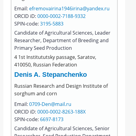
Email:
efremovairina1946irina@yandex.ru
ORCID iD:
0000-0002-7188-9332
SPIN-code:
3195-5883
Сandidate of Agricultural Sciences, Leader
Researcher, Department of Breeding and
Primary Seed Production
4 1st Institututsky passage, Saratov,
410050, Russian Federation
Denis A. Stepanchenko
Russian Rеsearch and Design Institutе of
sоrghum and cоrn
Email:
0709-Den@mail.ru
ORCID iD:
0000-0002-8263-188X
SPIN-code:
6697-8173
Сandidate of Agricultural Sciences, Senior
Researcher, Seed Production Department